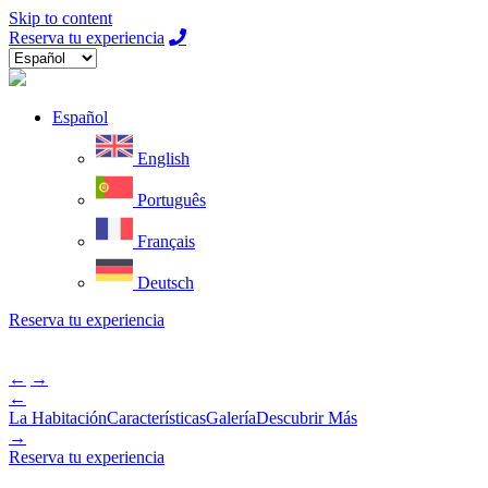
Skip to content
Reserva tu experiencia
Español
English
Português
Français
Deutsch
Reserva tu experiencia
←
→
←
La Habitación
Características
Galería
Descubrir Más
→
Reserva tu experiencia